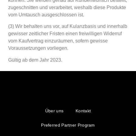
können. Sie werden genau auf Kundenwunsch bestellt,
zugeschnitten und verarbeitet, weshalb diese Produkte
vom Umtausch ausgeschlossen ist.
(3) Wir behalten uns vor, auf Kulanzbasis und innerhalb
gewisser zeitlicher Fristen einen freiwilligen Widerruf
vom Kaufvertrag einzuräumen, sofern gewisse
Voraussetzungen vorliegen.
Gültig ab dem Jahr 2023.
Über uns
Kontakt
Preferred Partner Program